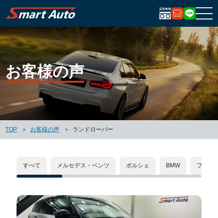
お問い合
LIN
お客様の声
TOP
お客様の声
ランドローバー
すべて
メルセデス・ベンツ
ポルシェ
BMW
フォル