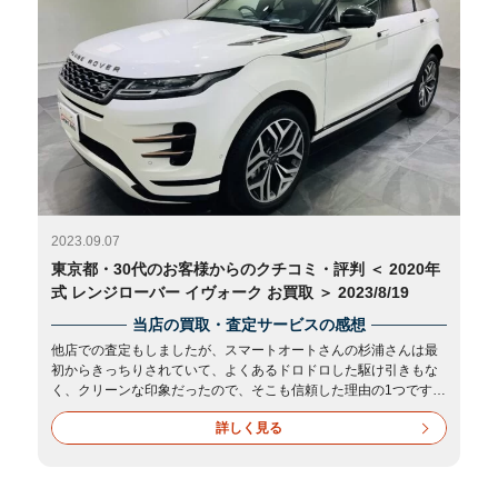
2023.09.07
東京都・30代のお客様からのクチコミ・評判 ＜ 2020年
式 レンジローバー イヴォーク お買取 ＞ 2023/8/19
当店の買取・査定サービスの感想
他店での査定もしましたが、スマートオートさんの杉浦さんは最
初からきっちりされていて、よくあるドロドロした駆け引きもな
く、クリーンな印象だったので、そこも信頼した理由の1つです。
最後、引渡しで出発直前にも関わらず、愛車だったので記念撮影
詳しく見る
をお願いした際も、快く朗らかに対応して下さり、母と私の様子
を笑顔で見て下さってて、家族全員で気もちよく見送りができま
した。
素敵な社員さんでした。次回もぜひお願いしたいと思いました。