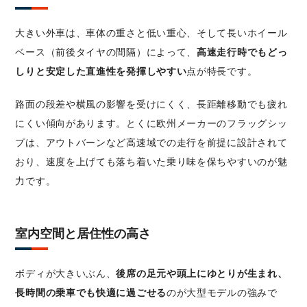
大きい外車は、車体の重さと低い重心、そして長いホイール
ベース（前後タイヤの間隔）によって、
高速走行時でもどっ
しりと安定した直進性を発揮しやすい
点が特長です。
路面の段差や横風の影響を受けにくく、長距離移動でも疲れ
にくい傾向があります。とくに欧州メーカーのフラッグシッ
プは、アウトバーンなど高速域での走行を前提に設計されて
おり、速度を上げても落ち着いた乗り味を保ちやすいのが魅
力です。
室内空間と居住性の高さ
ボディが大きいぶん、
後席の足元や頭上にゆとりが生まれ、
長時間の乗車でも快適に過ごせる
のが大型モデルの強みで