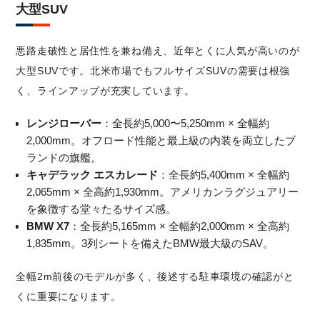
大型SUV
悪路走破性と居住性を兼ね備え、近年とくに人気が高いのが
大型SUVです。北米市場でもフルサイズSUVの需要は根強
く、ラインアップが充実しています。
レンジローバー
：全長約5,000〜5,250mm × 全幅約
2,000mm。オフロード性能と最上級の内装を両立したブ
ランドの旗艦。
キャデラック エスカレード
：全長約5,400mm × 全幅約
2,065mm × 全高約1,930mm。アメリカンラグジュアリー
を象徴する堂々たるサイズ感。
BMW X7
：全長約5,165mm × 全幅約2,000mm × 全高約
1,835mm。3列シートを備えたBMW最大級のSAV。
全幅2m前後のモデルが多く、後述する駐車環境の確認がと
くに重要になります。