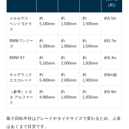
（約）
メルセデス・
約
約
約
約5.5m
ベンツ Sクラ
5,180mm
1,930mm
1,505mm
ス
BMW 7シリー
約
約
約
約5.7m
ズ
5,390mm
1,950mm
1,545mm
BMW X7
約
約
約
約6.3m
5,165mm
2,000mm
1,835mm
キャデラック
約
約
約
約6m超
エスカレード
5,400mm
2,065mm
1,930mm
（参考）トヨ
約
約
約
約5.9m
タ アルファー
4,995mm
1,850mm
1,935mm
ド
最小回転半径はグレードやタイヤサイズで変わるため、上表
はあくまで目安です。