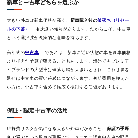
新車と中古車どちらを選ぶか
大きい外車は新車価格が高く、
新車購入後の
値落ち（リセー
ルの下落）
も大きい
傾向があります。だからこそ、中古車
という選択肢が現実的な意味を持ちます。
高年式の
中古車
であれば、新車に近い状態の車を新車価格
より抑えた予算で狙えることもあります。海外でもプレミア
ムブランドの大型車は値落ち幅が大きいとされ、これは裏を
返せば中古車の買い得感につながります。初期費用を抑えた
い方は、中古車を含めて幅広く検討する価値があります。
保証・認定中古車の活用
維持費リスクが気になる大きい外車だからこそ、
保証の手厚
さで選ぶ
という視点が重要です。メーカー認定中古車や延長