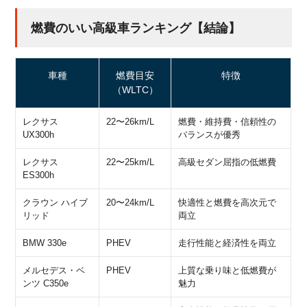
燃費のいい高級車ランキング【結論】
車種
燃費目安
特徴
（WLTC）
レクサス
22〜26km/L
燃費・維持費・信頼性の
UX300h
バランスが優秀
レクサス
22〜25km/L
高級セダン屈指の低燃費
ES300h
クラウン ハイブ
20〜24km/L
快適性と燃費を高次元で
リッド
両立
BMW 330e
PHEV
走行性能と経済性を両立
メルセデス・ベ
PHEV
上質な乗り味と低燃費が
ンツ C350e
魅力