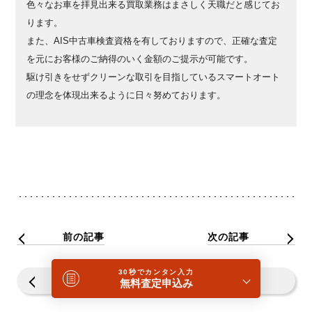
色々なお車を拝見出来る買取業務はまさしく天職だと感じてお
ります。
また、AIS中古車検査資格を有しておりますので、正確な査定
を元にお客様のご納得のいく金額のご提示が可能です。
駆け引きをせずクリーンな取引を目指しているスマートオート
の理念を体現出来るように日々努めております。
前の記事
次の記事
30秒でカンタン入力
一覧へ戻る
無料査定申込み