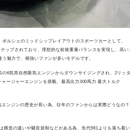
ば、ポルシェのミッドシップレイアウトのスポーツカーとして、
ラインナップされており、理想的な前後重量バランスを実現し、高い
と違う魅力で、根強いファンが多いモデルです。
81の6気筒自然吸気エンジンからダウンサイジングされ、2リッ
チャージャーエンジンを搭載。最高出力300馬力 最大トルク
気エンジンの歴史が長い為、往年のファンからは実際どうなの？
は構造の違いや騒音規制などがある為、先代981よりも落ち着