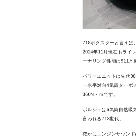
718ボクスターと言え
2024年11月現在も
ーナリング性能は911
パワーユニットは先代9
ー水平対向4気筒ターボ
360N・ｍです。
ポルシェは6気筒自然吸
言われる718世代。
確かにエンジンサウンド