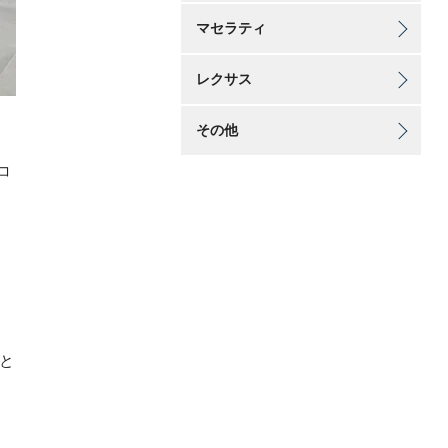
マセラティ
レクサス
その他
コ
タ
と
い